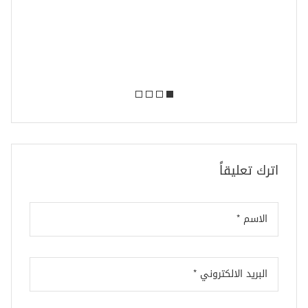
وقائع ندوة” دور اتحاد المهندسين العرب في الارت
بالتعليم الهندسي في الوطن العربي “ التى عقد
يوم السبت الموافق 2021/11/6
7 نوفمبر، 2021
اترك تعليقاً